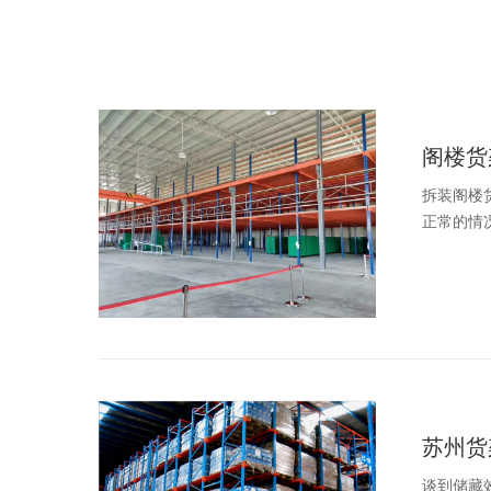
阁楼货
拆装阁楼
正常的情况
苏州货
谈到储藏