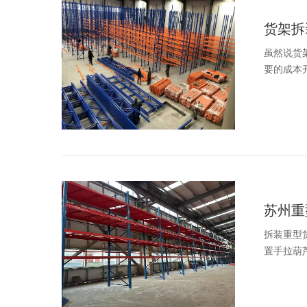
货架拆
虽然说货
要的成本
苏州重
拆装重型
置手拉葫